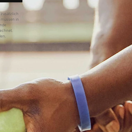
 zusätzlich
n müssen in
unde
rechnet.
den.
t