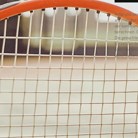
Aufgrund der
anfallenden 
der kommend
berechnen. D
Die gebuchte
Einzelstund
Abonnenten, 
abschließen.