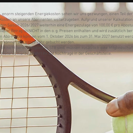
 enorm steigenden Energiekosten sehen wir uns gezwungen, einen Teil der
Kosten an unsere Abonnenten weiterzugeben. Aufgrund unserer Kalkulatio
en Saison 2026/2027 weiterhin eine Energiezulage von 100,00 € pro Abost
ieser Betrag ist NICHT in den o. g. Preisen enthalten und wird zusätzlich be
n Abo-Plätze können vom 1. Oktober 2026 bis zum 31. Mai 2027 benutzt wer
en können das ganze Jahr gebucht werden.
die nicht bereits Mitglied im STB sind, müssen zusätzlich eine Mitgliedschaf
 Weiteres hierzu erfahrt ihr auf Nachfrage in der Geschäftstelle.