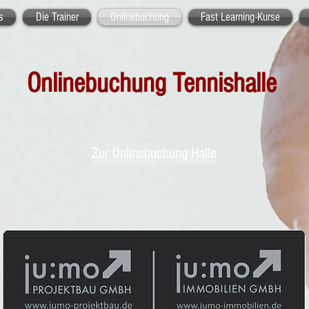
s
Die Trainer
Onlinebuchung
Fast Learning-Kurse
Onlinebuchung Tennishalle
Zur Onlinebuchung Halle